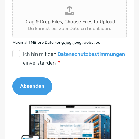
Drag & Drop Files,
Choose Files to Upload
Du kannst bis zu 5 Dateien hochladen.
Maximal 1 MB pro Datei (png, jpg, jpeg, webp, pdf)
D
Ich bin mit den
Datenschutzbestimmungen
S
einverstanden.
*
G
V
Absenden
O
-
A
E
l
i
t
n
e
v
r