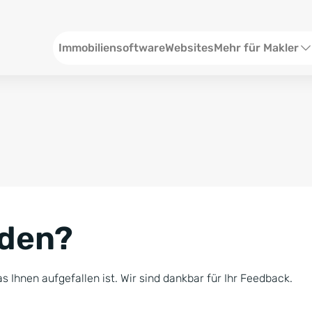
Header
Immobiliensoftware
Websites
Mehr für Makler
SEO und Content
W
Social Media
S
Social Ads
V
Google Ads
R
nden?
Newsletter-Pakete
B
Consulting
N
s Ihnen aufgefallen ist. Wir sind dankbar für Ihr Feedback.
Softwareschulunge