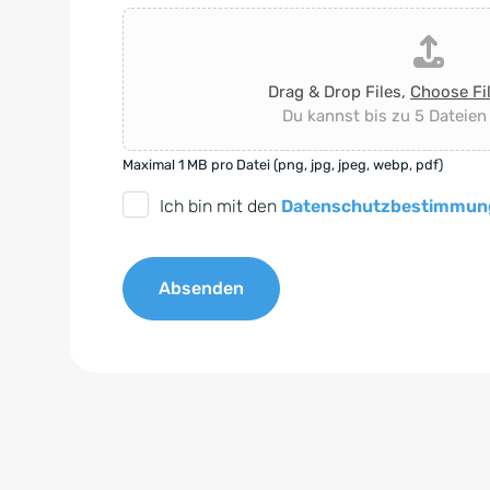
Drag & Drop Files,
Choose Fi
Du kannst bis zu 5 Dateien
Maximal 1 MB pro Datei (png, jpg, jpeg, webp, pdf)
D
Ich bin mit den
Datenschutzbestimmun
S
G
Absenden
V
O
A
-
l
E
t
i
e
n
r
v
n