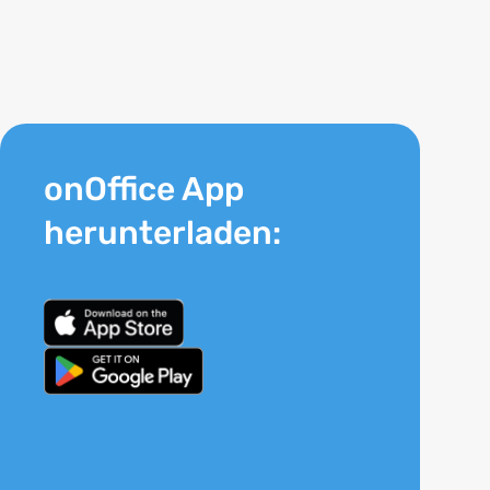
onOffice App
herunterladen: