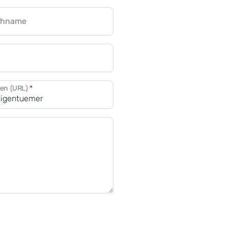
chname
CRM für Banken
den (URL)
*