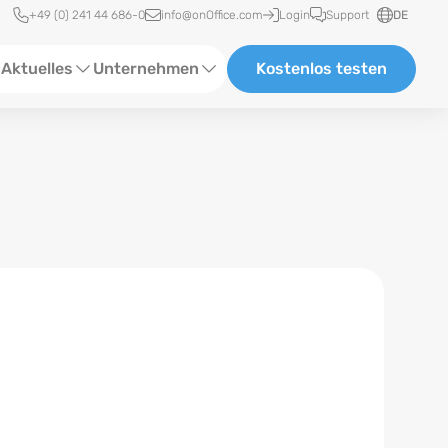
Schnellzugriff
+49 (0) 241 44 686-0
info@onOffice.com
Login
Support
DE
Aktuelles
Unternehmen
Kostenlos testen
ebinare
Über Uns
tatus-News
Partner und Kooperationen
eranstaltungen
Karriere
eferenzen
log
ewsletter
n