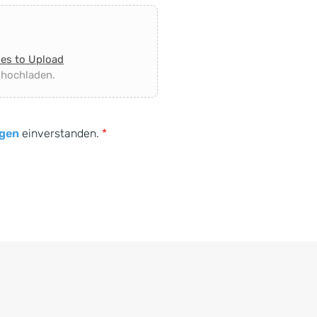
les to Upload
 hochladen.
gen
einverstanden.
*