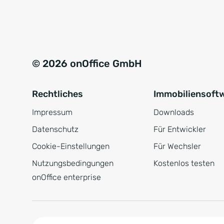
e
a
r
t
s
i
t
v
© 2026 onOffice GmbH
ä
e
n
:
Rechtliches
Immobiliensoft
d
n
Impressum
Downloads
i
Datenschutz
Für Entwickler
s
Cookie-Einstellungen
Für Wechsler
*
Nutzungsbedingungen
Kostenlos testen
onOffice enterprise