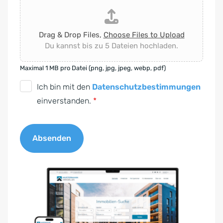
Drag & Drop Files,
Choose Files to Upload
Du kannst bis zu 5 Dateien hochladen.
Maximal 1 MB pro Datei (png, jpg, jpeg, webp, pdf)
D
Ich bin mit den
Datenschutzbestimmungen
S
einverstanden.
*
G
V
Absenden
O
-
A
E
l
i
t
n
e
v
r