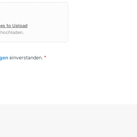
les to Upload
 hochladen.
gen
einverstanden.
*