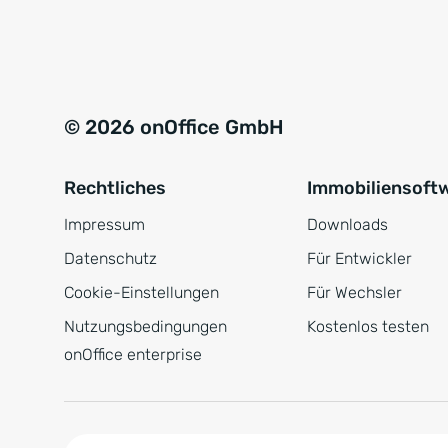
e
a
r
t
s
i
t
v
© 2026 onOffice GmbH
ä
e
n
:
Rechtliches
Immobiliensoft
d
n
Impressum
Downloads
i
Datenschutz
Für Entwickler
s
Cookie-Einstellungen
Für Wechsler
*
Nutzungsbedingungen
Kostenlos testen
onOffice enterprise