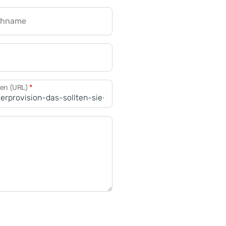
chname
CRM für Banken
den (URL)
*