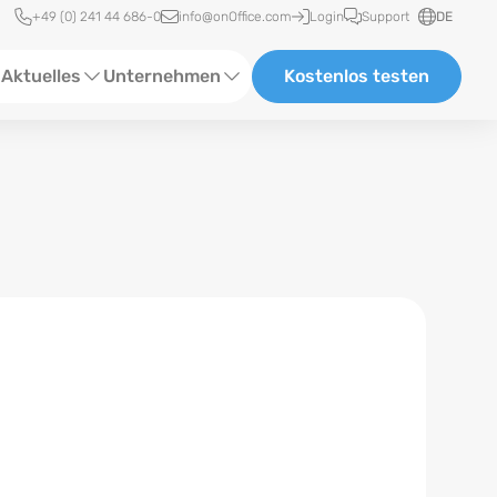
Schnellzugriff
+49 (0) 241 44 686-0
info@onOffice.com
Login
Support
DE
Aktuelles
Unternehmen
Kostenlos testen
ebinare
Über Uns
tatus-News
Partner und Kooperationen
eranstaltungen
Karriere
eferenzen
log
ewsletter
n