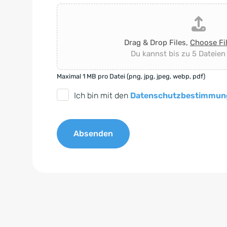
Drag & Drop Files,
Choose Fi
Du kannst bis zu 5 Dateien
Maximal 1 MB pro Datei (png, jpg, jpeg, webp, pdf)
D
Ich bin mit den
Datenschutzbestimmun
S
G
Absenden
V
O
A
-
l
E
t
i
e
n
r
v
n