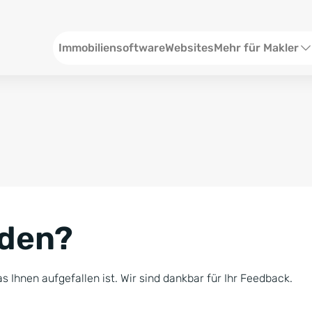
Header
Immobiliensoftware
Websites
Mehr für Makler
SEO und Content
W
Social Media
S
Social Ads
V
Google Ads
R
nden?
Newsletter-Pakete
B
Consulting
N
s Ihnen aufgefallen ist. Wir sind dankbar für Ihr Feedback.
Softwareschulunge