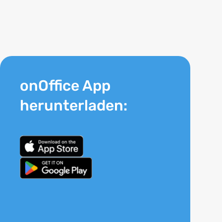
onOffice App
herunterladen: