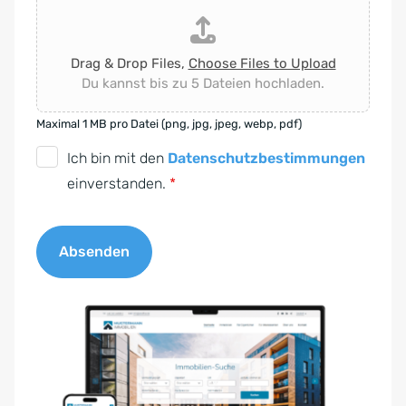
Drag & Drop Files,
Choose Files to Upload
Du kannst bis zu 5 Dateien hochladen.
Maximal 1 MB pro Datei (png, jpg, jpeg, webp, pdf)
D
Ich bin mit den
Datenschutzbestimmungen
S
einverstanden.
*
G
V
Absenden
O
-
A
E
l
i
t
n
e
v
r