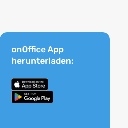
onOffice App
herunterladen: