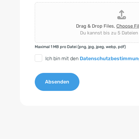
Drag & Drop Files,
Choose Fi
Du kannst bis zu 5 Dateien
Maximal 1 MB pro Datei (png, jpg, jpeg, webp, pdf)
D
Ich bin mit den
Datenschutzbestimmun
S
G
Absenden
V
O
A
-
l
E
t
i
e
n
r
v
n