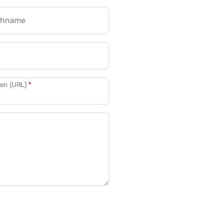
chname
CRM für Banken
den (URL)
*