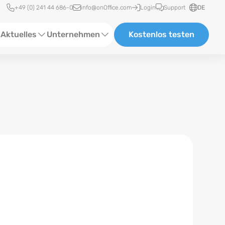
Schnellzugriff
+49 (0) 241 44 686-0
info@onOffice.com
Login
Support
DE
Aktuelles
Unternehmen
Kostenlos testen
ebinare
Über Uns
tatus-News
Partner und Kooperationen
eranstaltungen
Karriere
eferenzen
log
ewsletter
n