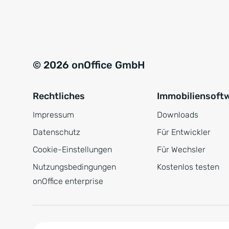
e
a
r
t
s
i
t
v
© 2026 onOffice GmbH
ä
e
n
:
Rechtliches
Immobiliensoft
d
n
Impressum
Downloads
i
Datenschutz
Für Entwickler
s
Cookie-Einstellungen
Für Wechsler
*
Nutzungsbedingungen
Kostenlos testen
onOffice enterprise