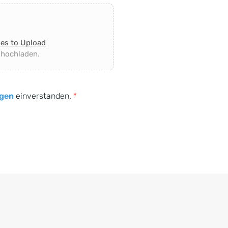
les to Upload
 hochladen.
gen
einverstanden.
*