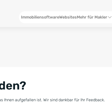
Header
Immobiliensoftware
Websites
Mehr für Makler
SEO und Content
W
Social Media
S
Social Ads
V
Google Ads
R
nden?
Newsletter-Pakete
B
Consulting
N
s Ihnen aufgefallen ist. Wir sind dankbar für Ihr Feedback.
Softwareschulunge