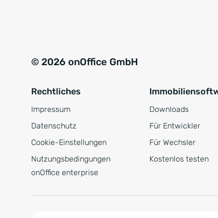
e
a
r
t
s
i
t
v
© 2026 onOffice GmbH
ä
e
n
:
Rechtliches
Immobiliensoft
d
n
Impressum
Downloads
i
Datenschutz
Für Entwickler
s
Cookie-Einstellungen
Für Wechsler
*
Nutzungsbedingungen
Kostenlos testen
onOffice enterprise