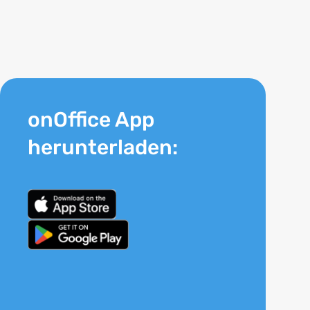
onOffice App
herunterladen: