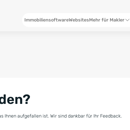
Header
Immobiliensoftware
Websites
Mehr für Makler
SEO und Content
W
Social Media
S
Social Ads
V
Google Ads
R
nden?
Newsletter-Pakete
B
Consulting
N
s Ihnen aufgefallen ist. Wir sind dankbar für Ihr Feedback.
Softwareschulunge