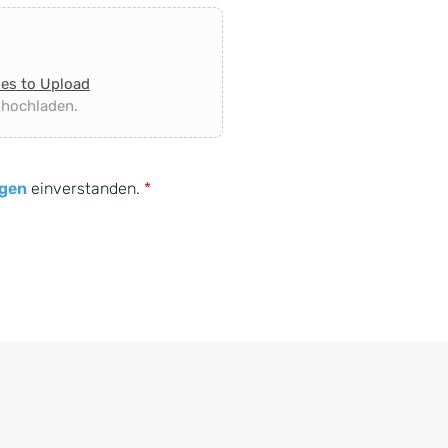
les to Upload
 hochladen.
gen
einverstanden.
*