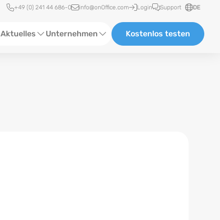
Schnellzugriff
+49 (0) 241 44 686-0
info@onOffice.com
Login
Support
DE
Aktuelles
Unternehmen
Kostenlos testen
ebinare
Über Uns
tatus-News
Partner und Kooperationen
eranstaltungen
Karriere
eferenzen
log
ewsletter
n