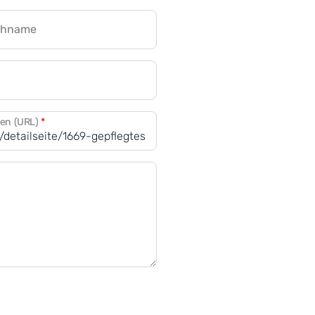
chname
CRM für Banken
den (URL)
*