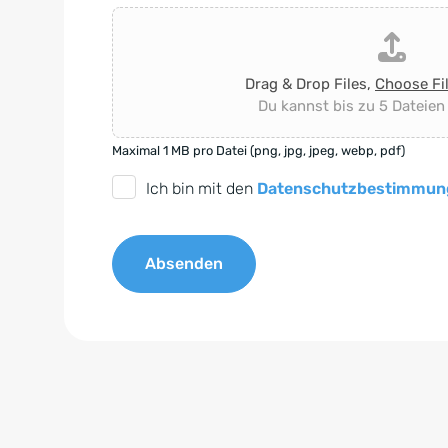
Drag & Drop Files,
Choose Fi
Du kannst bis zu 5 Dateien
Maximal 1 MB pro Datei (png, jpg, jpeg, webp, pdf)
D
Ich bin mit den
Datenschutzbestimmun
S
G
Absenden
V
O
A
-
l
E
t
i
e
n
r
v
n