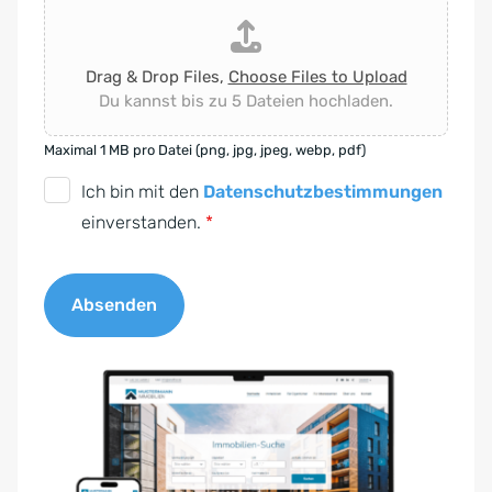
Drag & Drop Files,
Choose Files to Upload
Du kannst bis zu 5 Dateien hochladen.
Maximal 1 MB pro Datei (png, jpg, jpeg, webp, pdf)
D
Ich bin mit den
Datenschutzbestimmungen
S
einverstanden.
*
G
V
Absenden
O
-
A
E
l
i
t
n
e
v
r