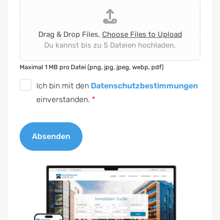
Drag & Drop Files,
Choose Files to Upload
Du kannst bis zu 5 Dateien hochladen.
Maximal 1 MB pro Datei (png, jpg, jpeg, webp, pdf)
D
Ich bin mit den
Datenschutzbestimmungen
S
einverstanden.
*
G
V
Absenden
O
-
A
E
l
i
t
n
e
v
r