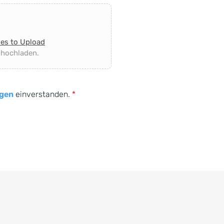
les to Upload
 hochladen.
gen
einverstanden.
*