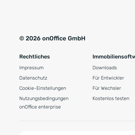
e
a
r
t
s
i
t
v
© 2026 onOffice GmbH
ä
e
n
:
Rechtliches
Immobiliensoft
d
n
Impressum
Downloads
i
Datenschutz
Für Entwickler
s
Cookie-Einstellungen
Für Wechsler
*
Nutzungsbedingungen
Kostenlos testen
onOffice enterprise