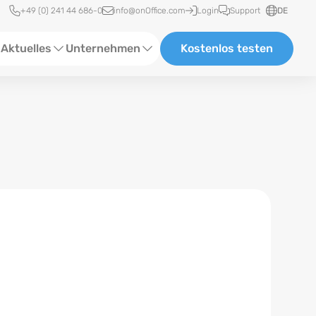
Schnellzugriff
+49 (0) 241 44 686-0
info@onOffice.com
Login
Support
DE
Aktuelles
Unternehmen
Kostenlos testen
ebinare
Über Uns
tatus-News
Partner und Kooperationen
eranstaltungen
Karriere
eferenzen
log
ewsletter
n