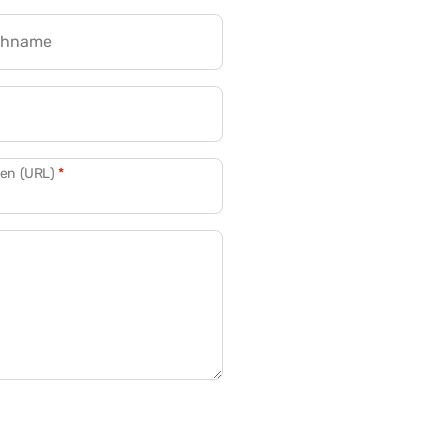
chname
CRM für Banken
den (URL)
*