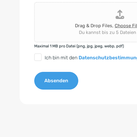
Drag & Drop Files,
Choose Fi
Du kannst bis zu 5 Dateien
Maximal 1 MB pro Datei (png, jpg, jpeg, webp, pdf)
D
Ich bin mit den
Datenschutzbestimmun
S
G
Absenden
V
O
A
-
l
E
t
i
e
n
r
v
n