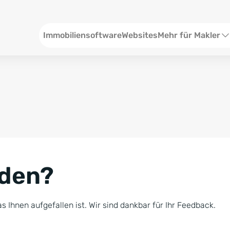
Header
Immobiliensoftware
Websites
Mehr für Makler
SEO und Content
W
Social Media
S
Social Ads
V
Google Ads
R
nden?
Newsletter-Pakete
B
Consulting
N
s Ihnen aufgefallen ist. Wir sind dankbar für Ihr Feedback.
Softwareschulunge