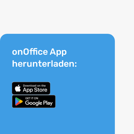
onOffice App
herunterladen: