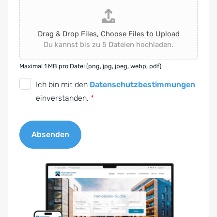
Drag & Drop Files,
Choose Files to Upload
Du kannst bis zu 5 Dateien hochladen.
Maximal 1 MB pro Datei (png, jpg, jpeg, webp, pdf)
D
Ich bin mit den
Datenschutzbestimmungen
S
einverstanden.
*
G
V
Absenden
O
-
A
E
l
i
t
n
e
v
r