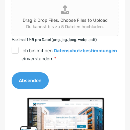
Drag & Drop Files,
Choose Files to Upload
Du kannst bis zu 5 Dateien hochladen.
Maximal 1 MB pro Datei (png, jpg, jpeg, webp, pdf)
D
Ich bin mit den
Datenschutzbestimmungen
S
einverstanden.
*
G
V
Absenden
O
-
A
E
l
i
t
n
e
v
r