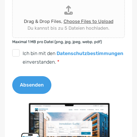
Drag & Drop Files,
Choose Files to Upload
Du kannst bis zu 5 Dateien hochladen.
Maximal 1 MB pro Datei (png, jpg, jpeg, webp, pdf)
D
Ich bin mit den
Datenschutzbestimmungen
S
einverstanden.
*
G
V
Absenden
O
-
A
E
l
i
t
n
e
v
r