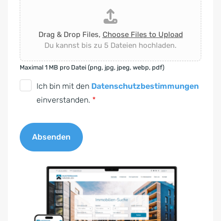
Drag & Drop Files,
Choose Files to Upload
Du kannst bis zu 5 Dateien hochladen.
Maximal 1 MB pro Datei (png, jpg, jpeg, webp, pdf)
D
Ich bin mit den
Datenschutzbestimmungen
S
einverstanden.
*
G
V
Absenden
O
-
A
E
l
i
t
n
e
v
r