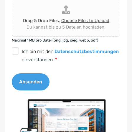
Drag & Drop Files,
Choose Files to Upload
Du kannst bis zu 5 Dateien hochladen.
Maximal 1 MB pro Datei (png, jpg, jpeg, webp, pdf)
D
Ich bin mit den
Datenschutzbestimmungen
S
einverstanden.
*
G
V
Absenden
O
-
A
E
l
i
t
n
e
v
r