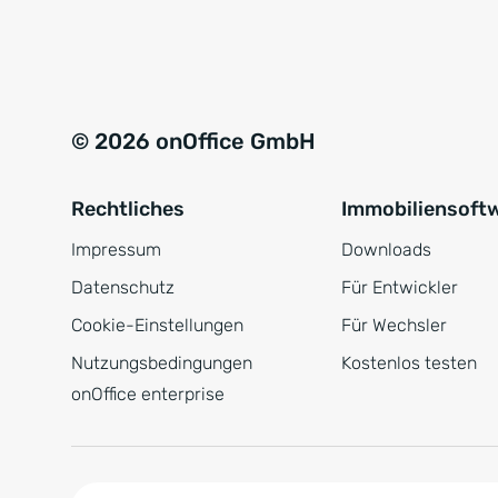
e
a
r
t
s
i
t
v
© 2026 onOffice GmbH
ä
e
n
:
Rechtliches
Immobiliensoft
d
n
Impressum
Downloads
i
Datenschutz
Für Entwickler
s
Cookie-Einstellungen
Für Wechsler
*
Nutzungsbedingungen
Kostenlos testen
onOffice enterprise