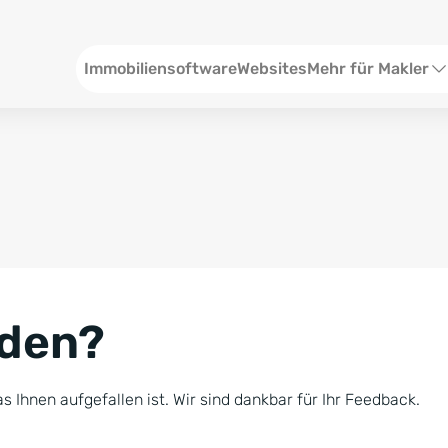
Header
Immobiliensoftware
Websites
Mehr für Makler
SEO und Content
W
Social Media
S
Social Ads
V
Google Ads
R
nden?
Newsletter-Pakete
B
Consulting
N
s Ihnen aufgefallen ist. Wir sind dankbar für Ihr Feedback.
Softwareschulunge