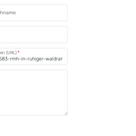
chname
CRM für Banken
den (URL)
*