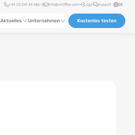
Schnellzugriff
+49 (0) 241 44 686-0
info@onOffice.com
Login
Support
DE
Aktuelles
Unternehmen
Kostenlos testen
ebinare
Über Uns
tatus-News
Partner und Kooperationen
eranstaltungen
Karriere
eferenzen
log
ewsletter
n