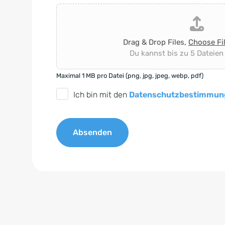
Drag & Drop Files,
Choose Fi
Du kannst bis zu 5 Dateien
Maximal 1 MB pro Datei (png, jpg, jpeg, webp, pdf)
D
Ich bin mit den
Datenschutzbestimmun
S
G
Absenden
V
O
A
-
l
E
t
i
e
n
r
v
n