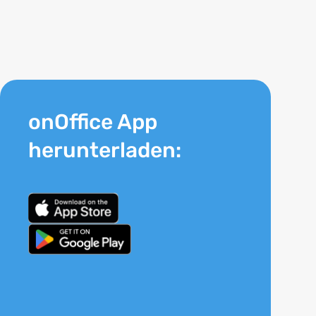
onOffice App
herunterladen: