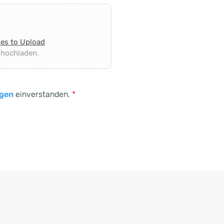
les to Upload
 hochladen.
gen
einverstanden.
*