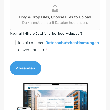
Drag & Drop Files,
Choose Files to Upload
Du kannst bis zu 5 Dateien hochladen.
Maximal 1 MB pro Datei (png, jpg, jpeg, webp, pdf)
D
Ich bin mit den
Datenschutzbestimmungen
S
einverstanden.
*
G
V
Absenden
O
-
A
E
l
i
t
n
e
v
r