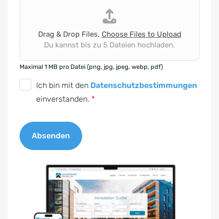
Drag & Drop Files,
Choose Files to Upload
Du kannst bis zu 5 Dateien hochladen.
Maximal 1 MB pro Datei (png, jpg, jpeg, webp, pdf)
D
Ich bin mit den
Datenschutzbestimmungen
S
einverstanden.
*
G
V
Absenden
O
-
A
E
l
i
t
n
e
v
r