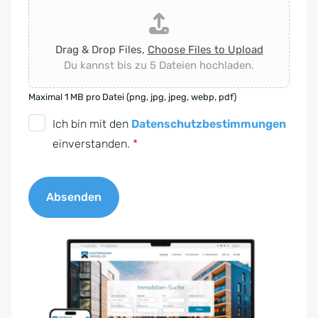
Drag & Drop Files,
Choose Files to Upload
Du kannst bis zu 5 Dateien hochladen.
Maximal 1 MB pro Datei (png, jpg, jpeg, webp, pdf)
D
Ich bin mit den
Datenschutzbestimmungen
S
einverstanden.
*
G
V
Absenden
O
-
A
E
l
i
t
n
e
v
r