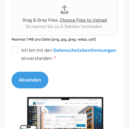
Drag & Drop Files,
Choose Files to Upload
Du kannst bis zu 5 Dateien hochladen.
Maximal 1 MB pro Datei (png, jpg, jpeg, webp, pdf)
D
Ich bin mit den
Datenschutzbestimmungen
S
einverstanden.
*
G
V
Absenden
O
-
A
E
l
i
t
n
e
v
r