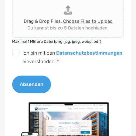
Drag & Drop Files,
Choose Files to Upload
Du kannst bis zu 5 Dateien hochladen.
Maximal 1 MB pro Datei (png, jpg, jpeg, webp, pdf)
D
Ich bin mit den
Datenschutzbestimmungen
S
einverstanden.
*
G
V
Absenden
O
-
A
E
l
i
t
n
e
v
r