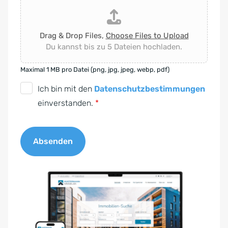
Drag & Drop Files,
Choose Files to Upload
Du kannst bis zu 5 Dateien hochladen.
Maximal 1 MB pro Datei (png, jpg, jpeg, webp, pdf)
D
Ich bin mit den
Datenschutzbestimmungen
S
einverstanden.
*
G
V
Absenden
O
-
A
E
l
i
t
n
e
v
r