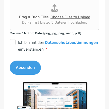
Drag & Drop Files,
Choose Files to Upload
Du kannst bis zu 5 Dateien hochladen.
Maximal 1 MB pro Datei (png, jpg, jpeg, webp, pdf)
D
Ich bin mit den
Datenschutzbestimmungen
S
einverstanden.
*
G
V
Absenden
O
-
A
E
l
i
t
n
e
v
r