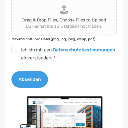
Drag & Drop Files,
Choose Files to Upload
Du kannst bis zu 5 Dateien hochladen.
Maximal 1 MB pro Datei (png, jpg, jpeg, webp, pdf)
D
Ich bin mit den
Datenschutzbestimmungen
S
einverstanden.
*
G
V
Absenden
O
-
A
E
l
i
t
n
e
v
r