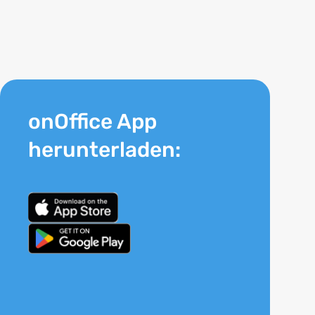
onOffice App
herunterladen: