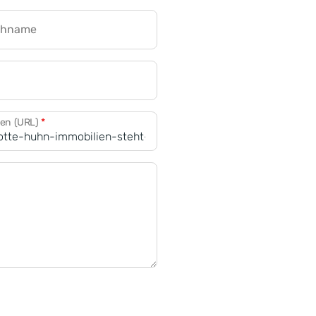
chname
CRM für Banken
den (URL)
*