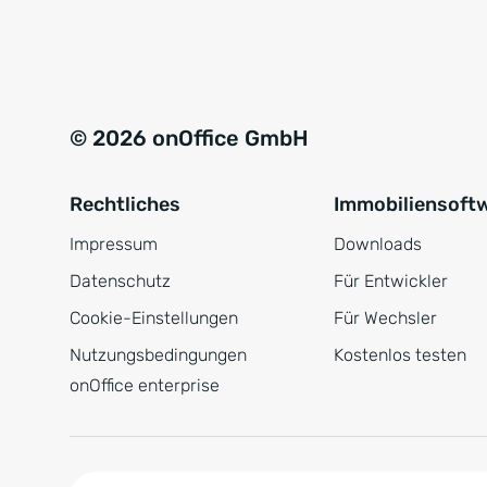
e
a
r
t
s
i
t
v
© 2026 onOffice GmbH
ä
e
n
:
Rechtliches
Immobiliensoft
d
n
Impressum
Downloads
i
Datenschutz
Für Entwickler
s
Cookie-Einstellungen
Für Wechsler
*
Nutzungsbedingungen
Kostenlos testen
onOffice enterprise