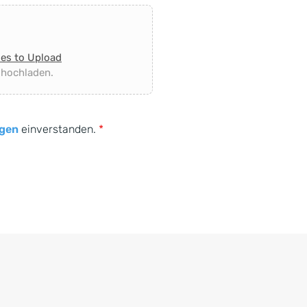
les to Upload
 hochladen.
gen
einverstanden.
*