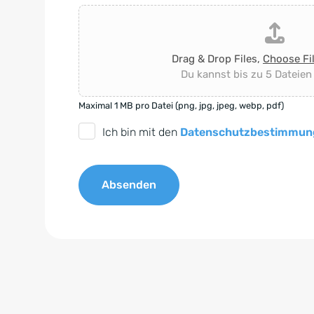
Drag & Drop Files,
Choose Fi
Du kannst bis zu 5 Dateien
Maximal 1 MB pro Datei (png, jpg, jpeg, webp, pdf)
D
Ich bin mit den
Datenschutzbestimmun
S
G
Absenden
V
O
A
-
l
E
t
i
e
n
r
v
n