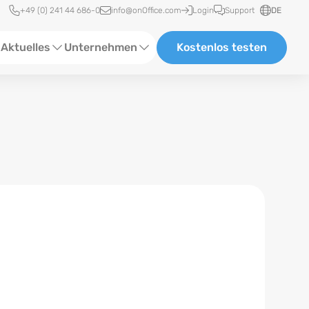
Schnellzugriff
+49 (0) 241 44 686-0
info@onOffice.com
Login
Support
DE
Aktuelles
Unternehmen
Kostenlos testen
ebinare
Über Uns
tatus-News
Partner und Kooperationen
eranstaltungen
Karriere
eferenzen
log
ewsletter
n