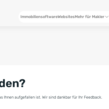
Header
Immobiliensoftware
Websites
Mehr für Makler
SEO und Content
W
Social Media
S
Social Ads
V
Google Ads
R
nden?
Newsletter-Pakete
B
Consulting
N
s Ihnen aufgefallen ist. Wir sind dankbar für Ihr Feedback.
Softwareschulunge