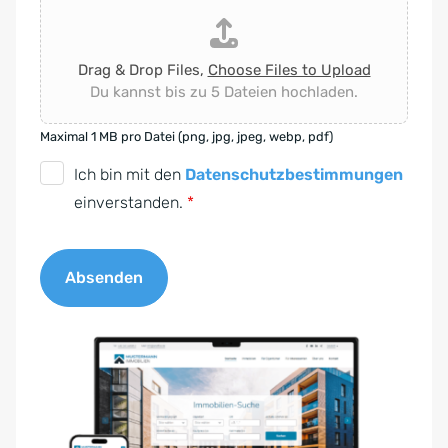
Drag & Drop Files,
Choose Files to Upload
Du kannst bis zu 5 Dateien hochladen.
Maximal 1 MB pro Datei (png, jpg, jpeg, webp, pdf)
D
Ich bin mit den
Datenschutzbestimmungen
S
einverstanden.
*
G
V
Absenden
O
-
A
E
l
i
t
n
e
v
r