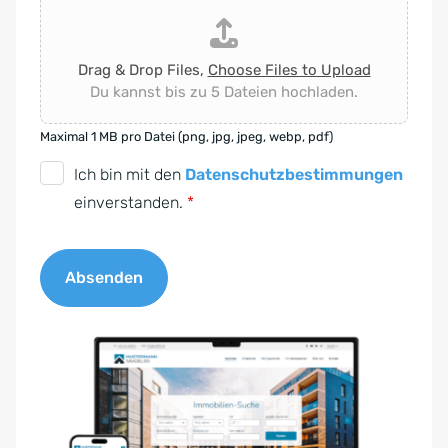
Drag & Drop Files,
Choose Files to Upload
Du kannst bis zu 5 Dateien hochladen.
Maximal 1 MB pro Datei (png, jpg, jpeg, webp, pdf)
D
Ich bin mit den
Datenschutzbestimmungen
S
einverstanden.
*
G
V
Absenden
O
-
A
E
l
i
t
n
e
v
r