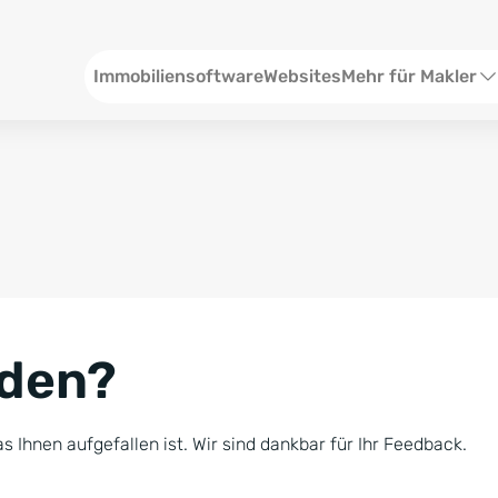
Header
Immobiliensoftware
Websites
Mehr für Makler
SEO und Content
W
Social Media
S
Social Ads
V
Google Ads
R
nden?
Newsletter-Pakete
B
Consulting
N
s Ihnen aufgefallen ist. Wir sind dankbar für Ihr Feedback.
Softwareschulunge