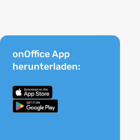
onOffice App
herunterladen: