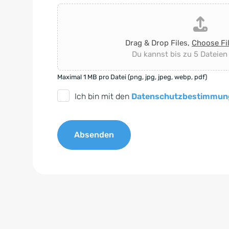
Drag & Drop Files,
Choose Fi
Du kannst bis zu 5 Dateien
Maximal 1 MB pro Datei (png, jpg, jpeg, webp, pdf)
D
Ich bin mit den
Datenschutzbestimmun
S
G
Absenden
V
O
A
-
l
E
t
i
e
n
r
v
n