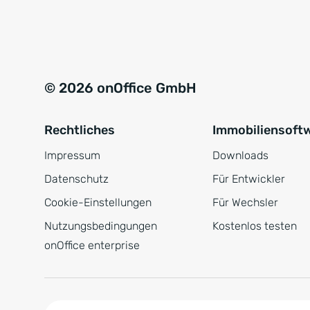
e
a
r
t
s
i
t
v
© 2026 onOffice GmbH
ä
e
n
:
Rechtliches
Immobiliensoft
d
n
Impressum
Downloads
i
Datenschutz
Für Entwickler
s
Cookie-Einstellungen
Für Wechsler
*
Nutzungsbedingungen
Kostenlos testen
onOffice enterprise