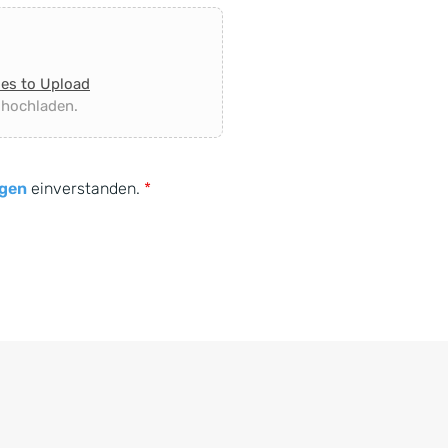
les to Upload
 hochladen.
gen
einverstanden.
*