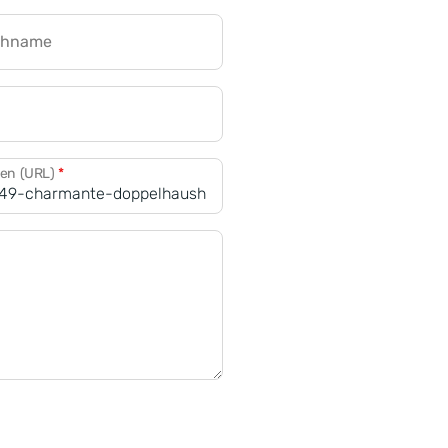
chname
CRM für Banken
den (URL)
*