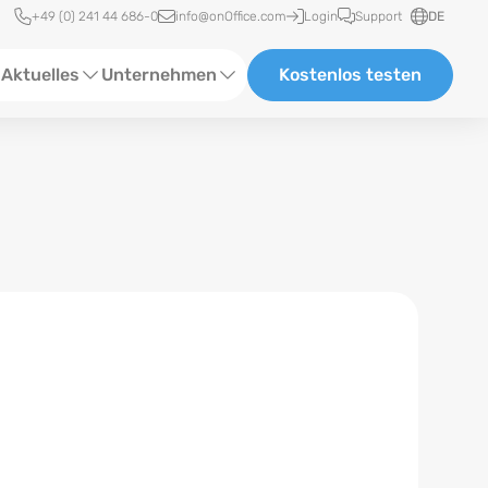
Schnellzugriff
+49 (0) 241 44 686-0
info@onOffice.com
Login
Support
DE
Aktuelles
Unternehmen
Kostenlos testen
ebinare
Über Uns
tatus-News
Partner und Kooperationen
eranstaltungen
Karriere
eferenzen
log
ewsletter
n