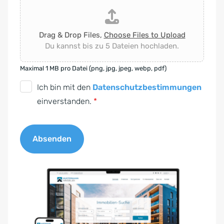
Drag & Drop Files,
Choose Files to Upload
Du kannst bis zu 5 Dateien hochladen.
Maximal 1 MB pro Datei (png, jpg, jpeg, webp, pdf)
D
Ich bin mit den
Datenschutzbestimmungen
S
einverstanden.
*
G
V
Absenden
O
-
A
E
l
i
t
n
e
v
r