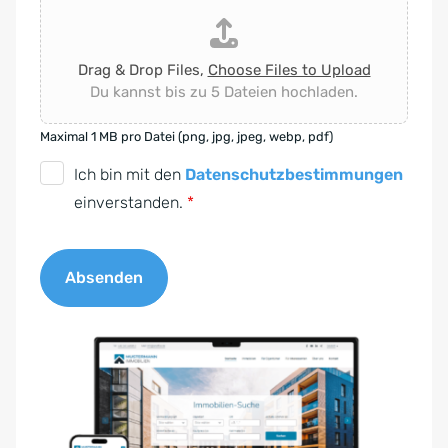
Drag & Drop Files,
Choose Files to Upload
Du kannst bis zu 5 Dateien hochladen.
Maximal 1 MB pro Datei (png, jpg, jpeg, webp, pdf)
D
Ich bin mit den
Datenschutzbestimmungen
S
einverstanden.
*
G
V
Absenden
O
-
A
E
l
i
t
n
e
v
r