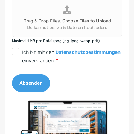
Drag & Drop Files,
Choose Files to Upload
Du kannst bis zu 5 Dateien hochladen.
Maximal 1 MB pro Datei (png, jpg, jpeg, webp, pdf)
D
Ich bin mit den
Datenschutzbestimmungen
S
einverstanden.
*
G
V
Absenden
O
-
A
E
l
i
t
n
e
v
r