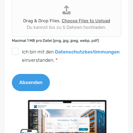
Drag & Drop Files,
Choose Files to Upload
Du kannst bis zu 5 Dateien hochladen.
Maximal 1 MB pro Datei (png, jpg, jpeg, webp, pdf)
D
Ich bin mit den
Datenschutzbestimmungen
S
einverstanden.
*
G
V
Absenden
O
-
A
E
l
i
t
n
e
v
r