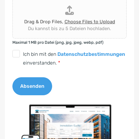
Drag & Drop Files,
Choose Files to Upload
Du kannst bis zu 5 Dateien hochladen.
Maximal 1 MB pro Datei (png, jpg, jpeg, webp, pdf)
D
Ich bin mit den
Datenschutzbestimmungen
S
einverstanden.
*
G
V
Absenden
O
-
A
E
l
i
t
n
e
v
r