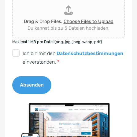
Drag & Drop Files,
Choose Files to Upload
Du kannst bis zu 5 Dateien hochladen.
Maximal 1 MB pro Datei (png, jpg, jpeg, webp, pdf)
D
Ich bin mit den
Datenschutzbestimmungen
S
einverstanden.
*
G
V
Absenden
O
-
A
E
l
i
t
n
e
v
r