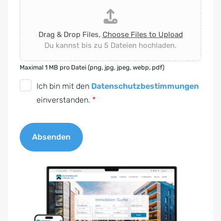
Drag & Drop Files,
Choose Files to Upload
Du kannst bis zu 5 Dateien hochladen.
Maximal 1 MB pro Datei (png, jpg, jpeg, webp, pdf)
D
Ich bin mit den
Datenschutzbestimmungen
S
einverstanden.
*
G
V
Absenden
O
-
A
E
l
i
t
n
e
v
r