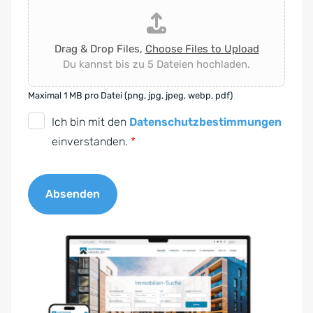
Drag & Drop Files,
Choose Files to Upload
Du kannst bis zu 5 Dateien hochladen.
Maximal 1 MB pro Datei (png, jpg, jpeg, webp, pdf)
D
Ich bin mit den
Datenschutzbestimmungen
S
einverstanden.
*
G
V
Absenden
O
-
A
E
l
i
t
n
e
v
r