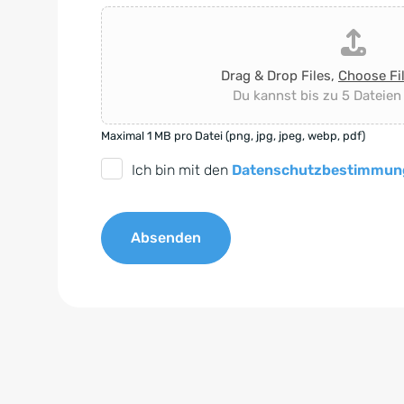
Drag & Drop Files,
Choose Fi
Du kannst bis zu 5 Dateien
Maximal 1 MB pro Datei (png, jpg, jpeg, webp, pdf)
D
Ich bin mit den
Datenschutzbestimmun
S
G
Absenden
V
O
A
-
l
E
t
i
e
n
r
v
n