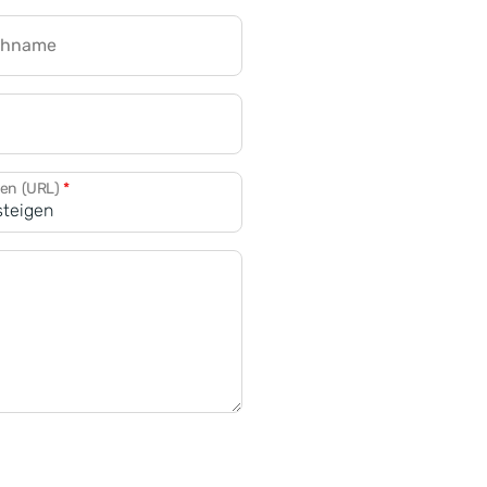
chname
CRM für Banken
den (URL)
*