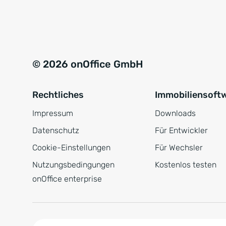
e
a
r
t
s
i
t
v
© 2026 onOffice GmbH
ä
e
n
:
Rechtliches
Immobiliensoft
d
n
Impressum
Downloads
i
Datenschutz
Für Entwickler
s
Cookie-Einstellungen
Für Wechsler
*
Nutzungsbedingungen
Kostenlos testen
onOffice enterprise