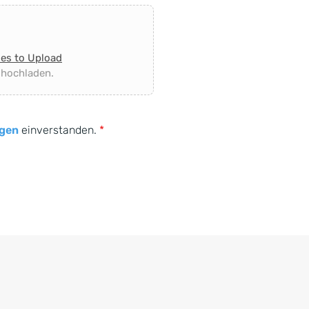
les to Upload
 hochladen.
gen
einverstanden.
*