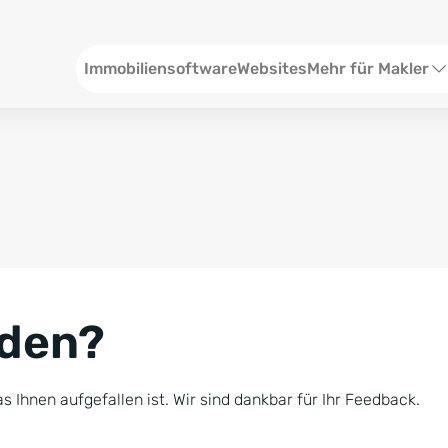
Header
Immobiliensoftware
Websites
Mehr für Makler
SEO und Content
W
Social Media
S
Social Ads
V
Google Ads
R
nden?
Newsletter-Pakete
B
Consulting
N
s Ihnen aufgefallen ist. Wir sind dankbar für Ihr Feedback.
Softwareschulunge