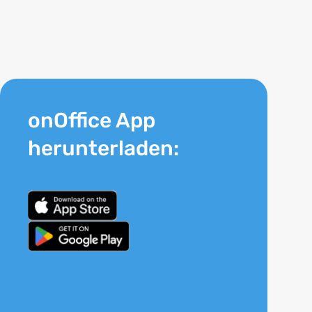
onOffice App
herunterladen: