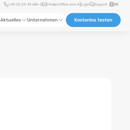
Schnellzugriff
+49 (0) 241 44 686-0
info@onOffice.com
Login
Support
DE
Aktuelles
Unternehmen
Kostenlos testen
ebinare
Über Uns
tatus-News
Partner und Kooperationen
eranstaltungen
Karriere
eferenzen
log
ewsletter
n