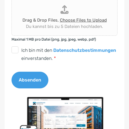
Drag & Drop Files,
Choose Files to Upload
Du kannst bis zu 5 Dateien hochladen.
Maximal 1 MB pro Datei (png, jpg, jpeg, webp, pdf)
D
Ich bin mit den
Datenschutzbestimmungen
S
einverstanden.
*
G
V
Absenden
O
-
A
E
l
i
t
n
e
v
r