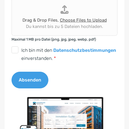
Drag & Drop Files,
Choose Files to Upload
Du kannst bis zu 5 Dateien hochladen.
Maximal 1 MB pro Datei (png, jpg, jpeg, webp, pdf)
D
Ich bin mit den
Datenschutzbestimmungen
S
einverstanden.
*
G
V
Absenden
O
-
A
E
l
i
t
n
e
v
r