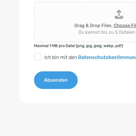
Drag & Drop Files,
Choose Fi
Du kannst bis zu 5 Dateien
Maximal 1 MB pro Datei (png, jpg, jpeg, webp, pdf)
D
Ich bin mit den
Datenschutzbestimmun
S
G
Absenden
V
O
A
-
l
E
t
i
e
n
r
v
n