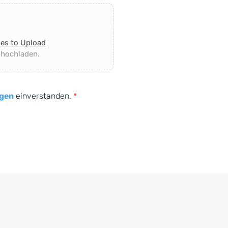
les to Upload
 hochladen.
gen
einverstanden.
*