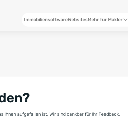
Header
Immobiliensoftware
Websites
Mehr für Makler
SEO und Content
W
Social Media
S
Social Ads
V
Google Ads
R
nden?
Newsletter-Pakete
B
Consulting
N
s Ihnen aufgefallen ist. Wir sind dankbar für Ihr Feedback.
Softwareschulunge