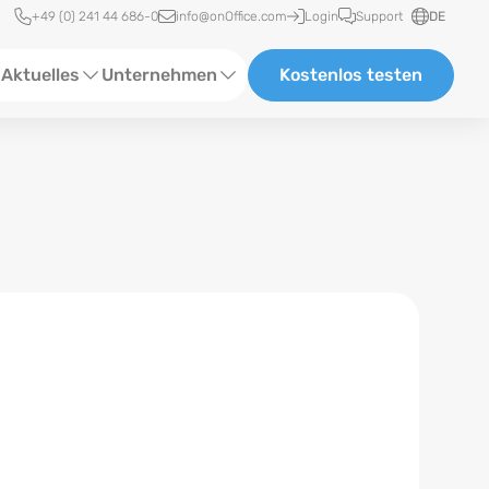
Schnellzugriff
+49 (0) 241 44 686-0
info@onOffice.com
Login
Support
DE
Aktuelles
Unternehmen
Kostenlos testen
ebinare
Über Uns
tatus-News
Partner und Kooperationen
eranstaltungen
Karriere
eferenzen
log
ewsletter
n