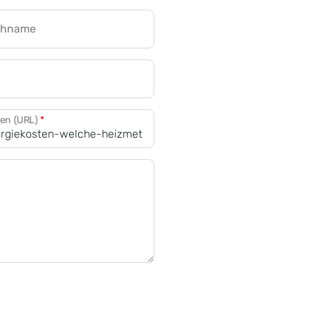
chname
CRM für Banken
den (URL)
*