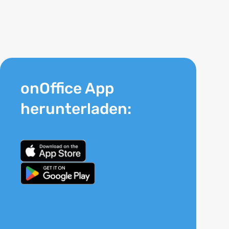
onOffice App
herunterladen: