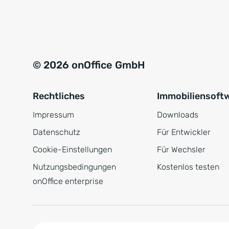
e
a
r
t
s
i
t
v
© 2026 onOffice GmbH
ä
e
n
:
Rechtliches
Immobiliensoft
d
n
Impressum
Downloads
i
Datenschutz
Für Entwickler
s
Cookie-Einstellungen
Für Wechsler
*
Nutzungsbedingungen
Kostenlos testen
onOffice enterprise