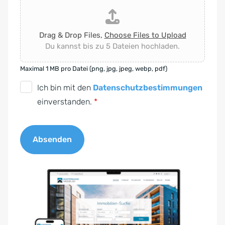
Drag & Drop Files,
Choose Files to Upload
Du kannst bis zu 5 Dateien hochladen.
Maximal 1 MB pro Datei (png, jpg, jpeg, webp, pdf)
D
Ich bin mit den
Datenschutzbestimmungen
S
einverstanden.
*
G
V
Absenden
O
-
A
E
l
i
t
n
e
v
r