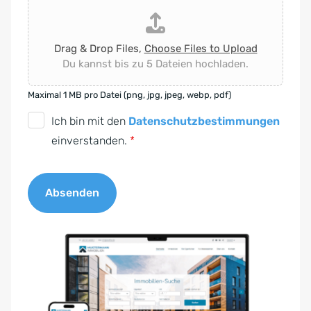
Drag & Drop Files,
Choose Files to Upload
Du kannst bis zu 5 Dateien hochladen.
Maximal 1 MB pro Datei (png, jpg, jpeg, webp, pdf)
D
Ich bin mit den
Datenschutzbestimmungen
S
einverstanden.
*
G
V
Absenden
O
-
A
E
l
i
t
n
e
v
r