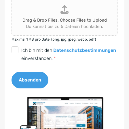
Drag & Drop Files,
Choose Files to Upload
Du kannst bis zu 5 Dateien hochladen.
Maximal 1 MB pro Datei (png, jpg, jpeg, webp, pdf)
D
Ich bin mit den
Datenschutzbestimmungen
S
einverstanden.
*
G
V
Absenden
O
-
A
E
l
i
t
n
e
v
r