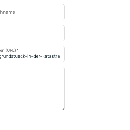
chname
CRM für Banken
den (URL)
*