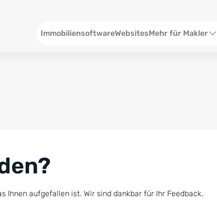
Header
Immobiliensoftware
Websites
Mehr für Makler
SEO und Content
W
Social Media
S
Social Ads
V
Google Ads
R
nden?
Newsletter-Pakete
B
Consulting
N
s Ihnen aufgefallen ist. Wir sind dankbar für Ihr Feedback.
Softwareschulunge