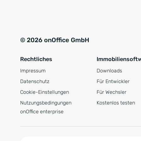
e
a
r
t
s
i
t
v
© 2026 onOffice GmbH
ä
e
n
:
Rechtliches
Immobiliensoft
d
n
Impressum
Downloads
i
Datenschutz
Für Entwickler
s
Cookie-Einstellungen
Für Wechsler
*
Nutzungsbedingungen
Kostenlos testen
onOffice enterprise