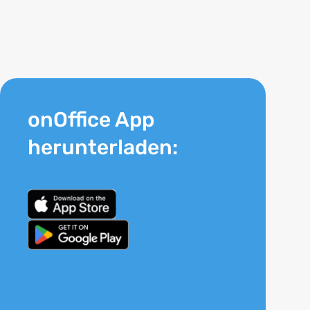
onOffice App
herunterladen: