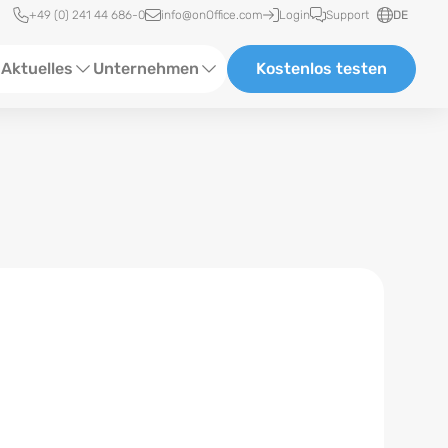
Schnellzugriff
+49 (0) 241 44 686-0
info@onOffice.com
Login
Support
DE
Aktuelles
Unternehmen
Kostenlos testen
ebinare
Über Uns
tatus-News
Partner und Kooperationen
eranstaltungen
Karriere
eferenzen
log
ewsletter
n