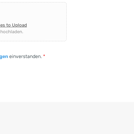
les to Upload
 hochladen.
gen
einverstanden.
*