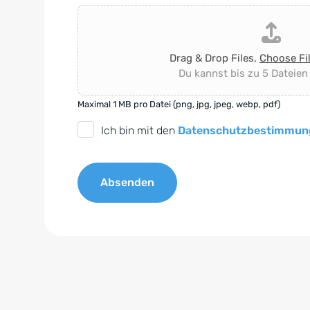
Drag & Drop Files,
Choose Fi
Du kannst bis zu 5 Dateien
Maximal 1 MB pro Datei (png, jpg, jpeg, webp, pdf)
D
Ich bin mit den
Datenschutzbestimmun
S
G
Absenden
V
O
A
-
l
E
t
i
e
n
r
v
n