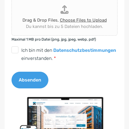
Drag & Drop Files,
Choose Files to Upload
Du kannst bis zu 5 Dateien hochladen.
Maximal 1 MB pro Datei (png, jpg, jpeg, webp, pdf)
D
Ich bin mit den
Datenschutzbestimmungen
S
einverstanden.
*
G
V
Absenden
O
-
A
E
l
i
t
n
e
v
r