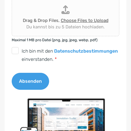
Drag & Drop Files,
Choose Files to Upload
Du kannst bis zu 5 Dateien hochladen.
Maximal 1 MB pro Datei (png, jpg, jpeg, webp, pdf)
D
Ich bin mit den
Datenschutzbestimmungen
S
einverstanden.
*
G
V
Absenden
O
-
A
E
l
i
t
n
e
v
r