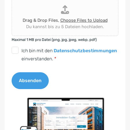
Drag & Drop Files,
Choose Files to Upload
Du kannst bis zu 5 Dateien hochladen.
Maximal 1 MB pro Datei (png, jpg, jpeg, webp, pdf)
D
Ich bin mit den
Datenschutzbestimmungen
S
einverstanden.
*
G
V
Absenden
O
-
A
E
l
i
t
n
e
v
r