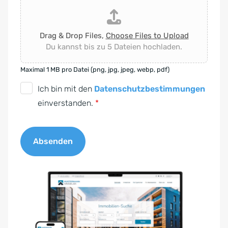
Drag & Drop Files,
Choose Files to Upload
Du kannst bis zu 5 Dateien hochladen.
Maximal 1 MB pro Datei (png, jpg, jpeg, webp, pdf)
D
Ich bin mit den
Datenschutzbestimmungen
S
einverstanden.
*
G
V
Absenden
O
-
A
E
l
i
t
n
e
v
r