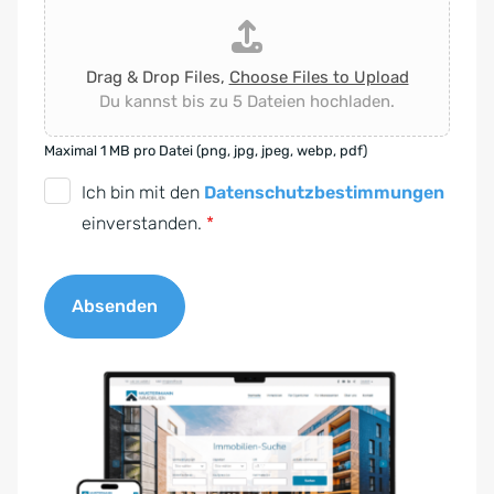
Drag & Drop Files,
Choose Files to Upload
Du kannst bis zu 5 Dateien hochladen.
Maximal 1 MB pro Datei (png, jpg, jpeg, webp, pdf)
D
Ich bin mit den
Datenschutzbestimmungen
S
einverstanden.
*
G
V
Absenden
O
-
A
E
l
i
t
n
e
v
r