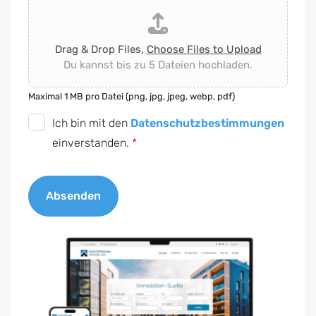
Drag & Drop Files,
Choose Files to Upload
Du kannst bis zu 5 Dateien hochladen.
Maximal 1 MB pro Datei (png, jpg, jpeg, webp, pdf)
D
Ich bin mit den
Datenschutzbestimmungen
S
einverstanden.
*
G
V
Absenden
O
-
A
E
l
i
t
n
e
v
r